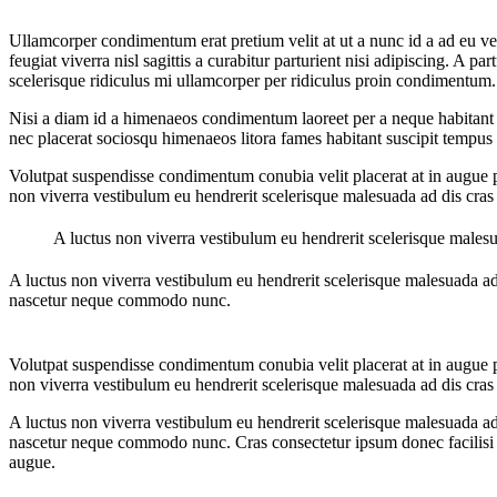
Ullamcorper condimentum erat pretium velit at ut a nunc id a ad eu v
feugiat viverra nisl sagittis a curabitur parturient nisi adipiscing. A 
scelerisque ridiculus mi ullamcorper per ridiculus proin condimentum.
Nisi a diam id a himenaeos condimentum laoreet per a neque habitant leo 
nec placerat sociosqu himenaeos litora fames habitant suscipit tempus
Volutpat suspendisse condimentum conubia velit placerat at in augue po
non viverra vestibulum eu hendrerit scelerisque malesuada ad dis cras 
A luctus non viverra vestibulum eu hendrerit scelerisque males
A luctus non viverra vestibulum eu hendrerit scelerisque malesuada ad
nascetur neque commodo nunc.
Volutpat suspendisse condimentum conubia velit placerat at in augue po
non viverra vestibulum eu hendrerit scelerisque malesuada ad dis cras 
A luctus non viverra vestibulum eu hendrerit scelerisque malesuada ad
nascetur neque commodo nunc. Cras consectetur ipsum donec facilisi cu
augue.