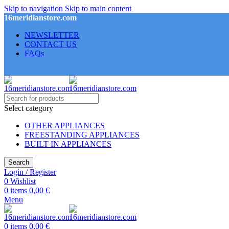
Skip to navigation
Skip to main content
16meridianstore.com
NEWSLETTER
CONTACT US
FAQs
Select category
OTHER APPLIANCES
FREESTANDING APPLIANCES
BUILT IN APPLIANCES
Search
Login / Register
0
Wishlist
0
items
0,00
€
Menu
0
items
0,00
€