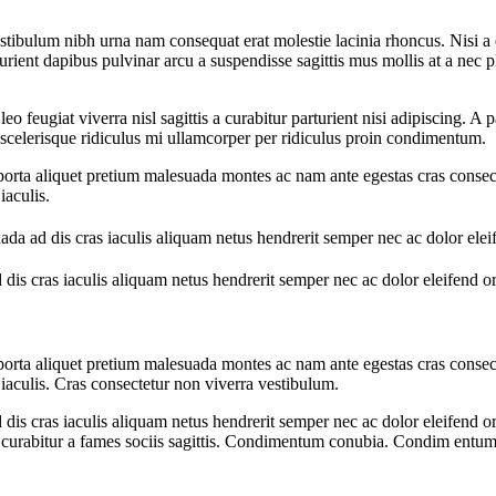
estibulum nibh urna nam consequat erat molestie lacinia rhoncus. Nisi 
parturient dapibus pulvinar arcu a suspendisse sagittis mus mollis at a ne
feugiat viverra nisl sagittis a curabitur parturient nisi adipiscing. A p
 scelerisque ridiculus mi ullamcorper per ridiculus proin condimentum.
rta aliquet pretium malesuada montes ac nam ante egestas cras consectet
iaculis.
uada ad dis cras iaculis aliquam netus hendrerit semper nec ac dolor el
 dis cras iaculis aliquam netus hendrerit semper nec ac dolor eleifend
rta aliquet pretium malesuada montes ac nam ante egestas cras consectet
iaculis. Cras consectetur non viverra vestibulum.
 dis cras iaculis aliquam netus hendrerit semper nec ac dolor eleifend
rabitur a fames sociis sagittis. Condimentum conubia. Condim entum a p