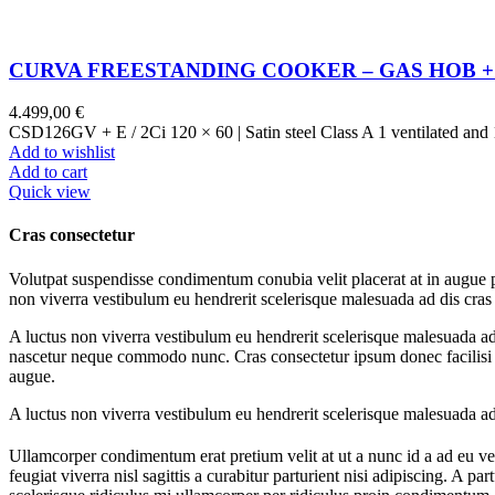
CURVA FREESTANDING COOKER – GAS HOB + D
4.499,00
€
CSD126GV + E / 2Ci 120 × 60 | Satin steel Class A 1 ventilated and 1
Add to wishlist
Add to cart
Quick view
Cras consectetur
Volutpat suspendisse condimentum conubia velit placerat at in augue po
non viverra vestibulum eu hendrerit scelerisque malesuada ad dis cras 
A luctus non viverra vestibulum eu hendrerit scelerisque malesuada ad
nascetur neque commodo nunc. Cras consectetur ipsum donec facilisi cu
augue.
A luctus non viverra vestibulum eu hendrerit scelerisque malesuada ad 
Ullamcorper condimentum erat pretium velit at ut a nunc id a ad eu v
feugiat viverra nisl sagittis a curabitur parturient nisi adipiscing. A 