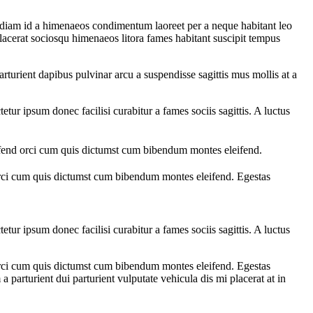
a diam id a himenaeos condimentum laoreet per a neque habitant leo
c placerat sociosqu himenaeos litora fames habitant suscipit tempus
arturient dapibus pulvinar arcu a suspendisse sagittis mus mollis at a
ur ipsum donec facilisi curabitur a fames sociis sagittis. A luctus
eifend orci cum quis dictumst cum bibendum montes eleifend.
 orci cum quis dictumst cum bibendum montes eleifend. Egestas
ur ipsum donec facilisi curabitur a fames sociis sagittis. A luctus
 orci cum quis dictumst cum bibendum montes eleifend. Egestas
arturient dui parturient vulputate vehicula dis mi placerat at in