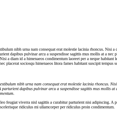
stibulum nibh urna nam consequat erat molestie lacinia rhoncus. Nisi 
parturient dapibus pulvinar arcu a suspendisse sagittis mus mollis at a ne
Nisi a diam id a himenaeos condimentum laoreet per a neque habitant leo f
a nec placerat sociosqu himenaeos litora fames habitant suscipit tempus 
vestibulum nibh urna nam consequat erat molestie lacinia rhoncus. Ni
g. A parturient dapibus pulvinar arcu a suspendisse sagittis mus mollis a
dimentum.
feugiat viverra nisl sagittis a curabitur parturient nisi adipiscing. A p
 scelerisque ridiculus mi ullamcorper per ridiculus proin condimentum.