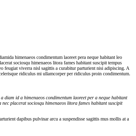
a diamida himenaeos condimentum laoreet pera neque habitant leo
c placerat sociosqu himenaeos litora fames habitant suscipit tempus
eugiat viverra nisl sagittis a curabitur parturient nisi adipiscing. A
scelerisque ridiculus mi ullamcorper per ridiculus proin condimentum.
si a diam id a himenaeos condimentum laoreet per a neque habitant
t a nec placerat sociosqu himenaeos litora fames habitant suscipit
arturient dapibus pulvinar arcu a suspendisse sagittis mus mollis at a