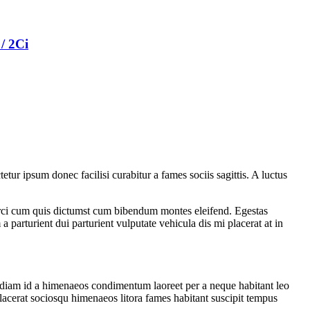
 2Ci
ur ipsum donec facilisi curabitur a fames sociis sagittis. A luctus
 orci cum quis dictumst cum bibendum montes eleifend. Egestas
arturient dui parturient vulputate vehicula dis mi placerat at in
a diam id a himenaeos condimentum laoreet per a neque habitant leo
c placerat sociosqu himenaeos litora fames habitant suscipit tempus