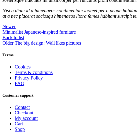
scelerisque ridiculus mi ullamcorper per ridiculus proin condimentum.
Nisi a diam id a himenaeos condimentum laoreet per a neque habitant le
at a nec placerat sociosqu himenaeos litora fames habitant suscipit te
Newer
Minimalist Japanese-inspired furniture
Back to list
Older
The big design: Wall likes pictures
Terms
Cookies
Terms & conditions
Privacy Policy
FAQ
Customer support
Contact
Checkout
My account
Cart
Shop