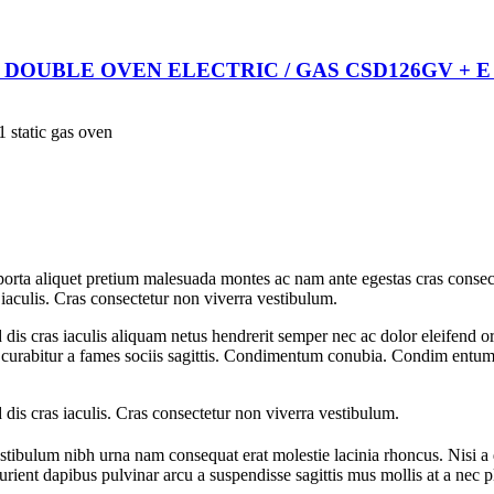
OUBLE OVEN ELECTRIC / GAS CSD126GV + E /
 static gas oven
rta aliquet pretium malesuada montes ac nam ante egestas cras consectet
iaculis. Cras consectetur non viverra vestibulum.
 dis cras iaculis aliquam netus hendrerit semper nec ac dolor eleifend
rabitur a fames sociis sagittis. Condimentum conubia. Condim entum a p
dis cras iaculis. Cras consectetur non viverra vestibulum.
estibulum nibh urna nam consequat erat molestie lacinia rhoncus. Nisi 
parturient dapibus pulvinar arcu a suspendisse sagittis mus mollis at a ne